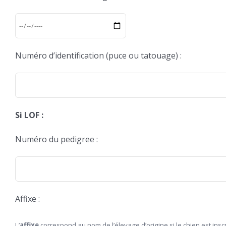
Numéro d’identification (puce ou tatouage) :
Si LOF :
Numéro du pedigree :
Affixe :
L’
affixe
correspond au nom de l’élevage d’origine si le chien est insc