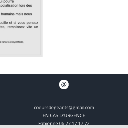
coeursdegeants@gmail.com
EN CAS D'URGENCE
Fabienne
06 27 17 17 72