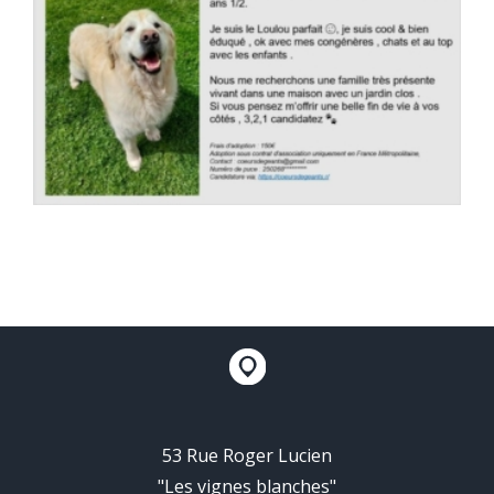
53 Rue Roger Lucien
"Les vignes blanches"