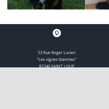
53 Rue Roger Lucien
"Les vignes blanches"
82340 SAINT LOUP
Siret N° 83503414100019
C