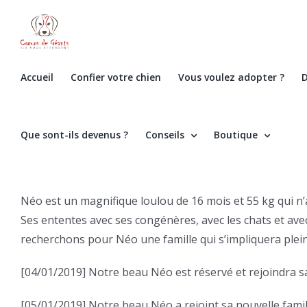
Skip
to
content
Accueil
Confier votre chien
Vous voulez adopter ?
D
Que sont-ils devenus ?
Conseils
Boutique
Néo est un magnifique loulou de 16 mois et 55 kg qui n’a
Ses ententes avec ses congénères, avec les chats et ave
recherchons pour Néo une famille qui s’impliquera plein
[04/01/2019] Notre beau Néo est réservé et rejoindra s
[05/01/2019] Notre beau Néo a rejoint sa nouvelle famil