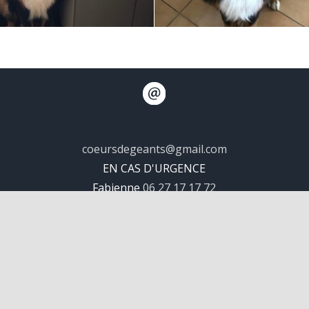
coeursdegeants@gmail.com
EN CAS D'URGENCE
Fabienne
06 27 17 17 72
opyright 2026 | Tous droits réservés à l'association Coeurs de Géan
Mentions légales