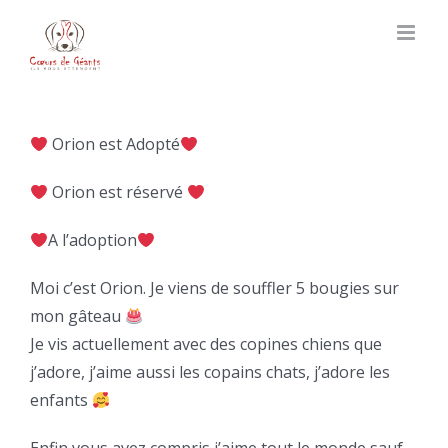
Skip
to
content
Orion est Adopté
Orion est réservé
A l’adoption
Moi c’est Orion. Je viens de souffler 5 bougies sur
mon gâteau
Je vis actuellement avec des copines chiens que
j’adore, j’aime aussi les copains chats, j’adore les
enfants
Enfin vous avez compris j’aime tout le monde sauf