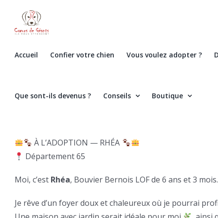
Skip
to
content
Accueil
Confier votre chien
Vous voulez adopter ?
D
Que sont-ils devenus ?
Conseils
Boutique
À L’ADOPTION — RHÉA
Département 65
Moi, c’est
Rhéa
, Bouvier Bernois LOF de 6 ans et 3 moi
Je rêve d’un foyer doux et chaleureux où je pourrai profi
Une maison avec jardin serait idéale pour moi
, ainsi