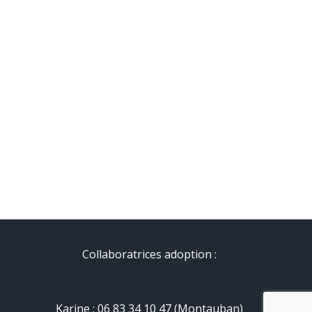
Collaboratrices adoption :
Karine : 06 83 34 10 47 (Montauban)