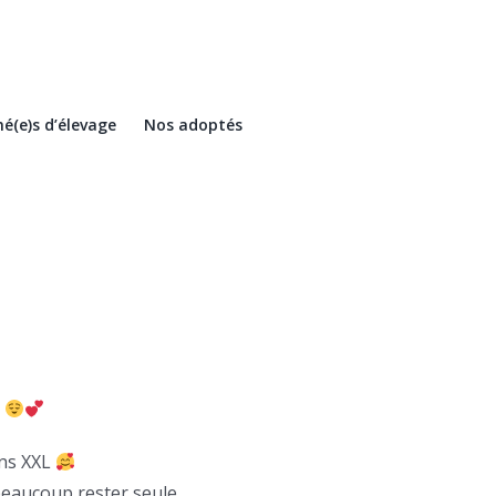
é(e)s d’élevage
Nos adoptés
l
ins XXL
beaucoup rester seule.