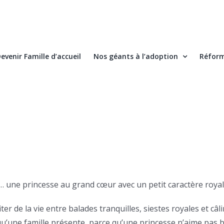
evenir Famille d’accueil
Nos géants à l’adoption
Réform
s… une princesse au grand cœur avec un petit caractère roya
ter de la vie entre balades tranquilles, siestes royales et câl
 qu’une famille présente, parce qu’une princesse n’aime pas 