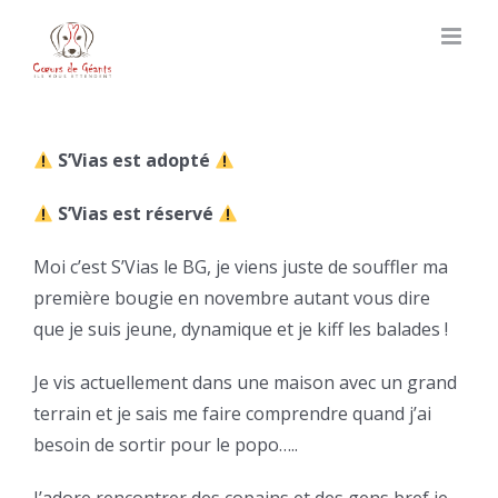
Skip
to
content
S’Vias est adopté
S’Vias est réservé
Moi c’est S’Vias le BG, je viens juste de souffler ma
première bougie en novembre autant vous dire
que je suis jeune, dynamique et je kiff les balades !
Je vis actuellement dans une maison avec un grand
terrain et je sais me faire comprendre quand j’ai
besoin de sortir pour le popo…..
J’adore rencontrer des copains et des gens bref je