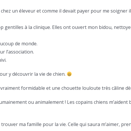
és chez un éleveur et comme il devait payer pour me soigner
rop gentilles à la clinique. Elles ont ouvert mon bidou, net
eaucoup de monde.
r l’association.
vi.
our y découvrir la vie de chien.
is vraiment formidable et une chouette louloute très câline dè
 humainement ou animalement ! Les copains chiens m’aident
 trouver ma famille pour la vie. Celle qui saura m’aimer, pre