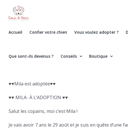
Skip
to
content
Accueil
Confier votre chien
Vous voulez adopter ?
D
Que sont-ils devenus ?
Conseils
Boutique
♥️♥️Mila est adoptée♥️♥️
♥️♥️ MILA- À L’ADOPTION ♥️♥️
Salut les copains, moi c’est Mila !
Je vais avoir 7 ans le 29 août et je suis en quête d’une fa