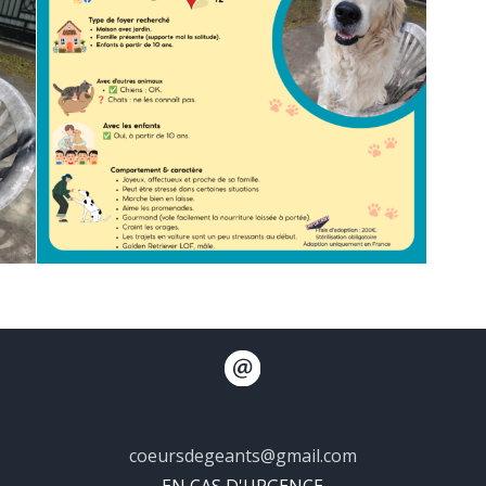
coeursdegeants@gmail.com
EN CAS D'URGENCE