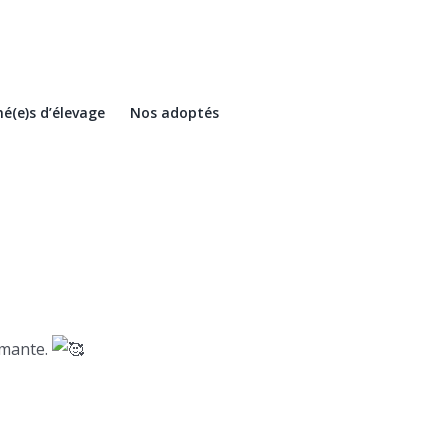
é(e)s d’élevage
Nos adoptés
imante.