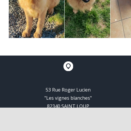
53 Rue Roger Lucien
"Les vignes blanches"
82340 SAINT LOUP
Siret N° 83503414100019